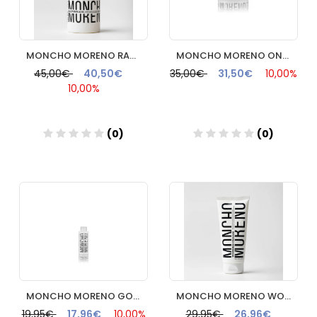
MONCHO MORENO RAPUNHAIR 70ML
MONCHO MORENO ONE MINUTE WONDER 250ML
45,00€
40,50€
35,00€
31,50€
10,00%
10,00%
(0)
(0)
Añadir
Añadir
MONCHO MORENO GORGEOUS HAIR 100ML
MONCHO MORENO WONDER CREAM 200ML
19,95€
17,96€
10,00%
29,95€
26,96€