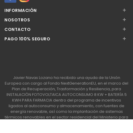
+
INFORMACIÓN
+
NOSOTROS
+
CONTACTO
+
PAGO 100% SEGURO
Javier Navas Lozano ha recibido una ayuda de la Unión
Europea con cargo al Fondo NextGenerationEU, en el marco del
Plan de Recuperación, Trasformación y Resiliencia, para
INSTALACIÓN FOTOVOLTAICA AUTOCONSUMO 8 KW + BATERÍA 5
KWH PARA FARMACIA dentro del programa de incentivos
ligados al autoconsumo y almacenamiento, con fuentes de
energía renovable, así como la implantación de sistemas
térmicos renovables en el sector residencial del Ministerio para
la Transición Ecológica y el Reto Demográfico, gestionado por
la Junta de Andalucía, a través de la Agencia Andaluza de la