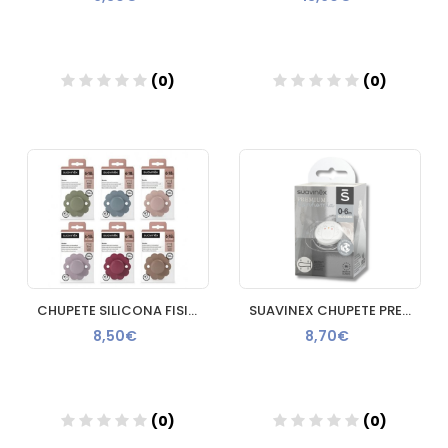
(0)
(0)
Añadir
Añadir
CHUPETE SILICONA FISIOLOGICO SUAVINEX WONDER SX PRO INTENSE 6 18 MESES 1 UNIDAD
SUAVINEX CHUPETE PREMIUM WONDER FISIOL SILICONA 0-6 M
8,50€
8,70€
(0)
(0)