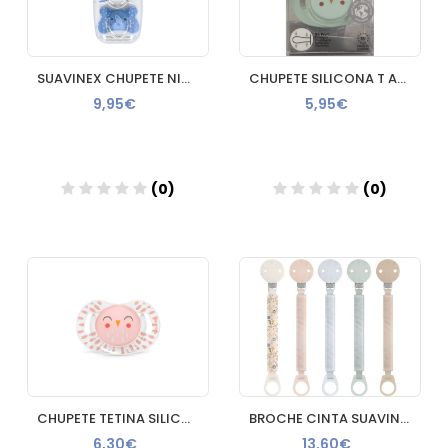
SUAVINEX CHUPETE NIGHT DAY TET FISIO SXPRO 4 - 18M 2U
CHUPETE SILICONA T ANATOMICA SUAVINEX PREMIUM 6-18 M
9,95€
5,95€
(0)
(0)
Añadir
Añadir
CHUPETE TETINA SILICONA SUAVINEX PREMIUM FISIOLOGICO + 18M
BROCHE CINTA SUAVINEX
6,30€
13,60€