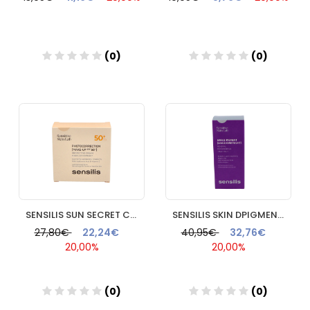
(0)
(0)
Añadir
Añadir
SENSILIS SUN SECRET COMPACTO SPF 50+ 01.NATURAL ROSE
SENSILIS SKIN DPIGMENT AHA10 OVERNIGHT 1 ENVASE 30 ML
27,80€
22,24€
40,95€
32,76€
20,00%
20,00%
(0)
(0)