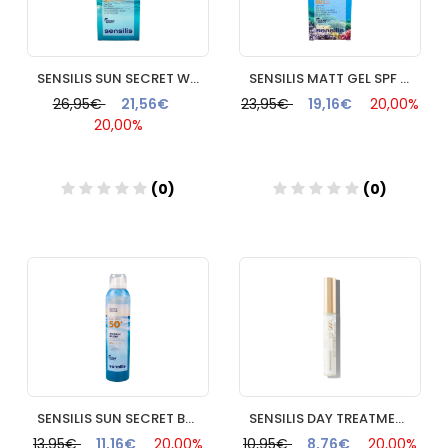
SENSILIS SUN SECRET WATERFLUID 50+
SENSILIS MATT GEL SPF 50 INVISIBLE 1 TUBO 40 ML
26,95€
21,56€
23,95€
19,16€
20,00%
20,00%
(0)
(0)
Añadir
Añadir
SENSILIS SUN SECRET BODY SPRAY SPF 50+
SENSILIS DAY TREATMENT MASCARA 1 FRASCO 12 ML
13,95€
11,16€
20,00%
10,95€
8,76€
20,00%