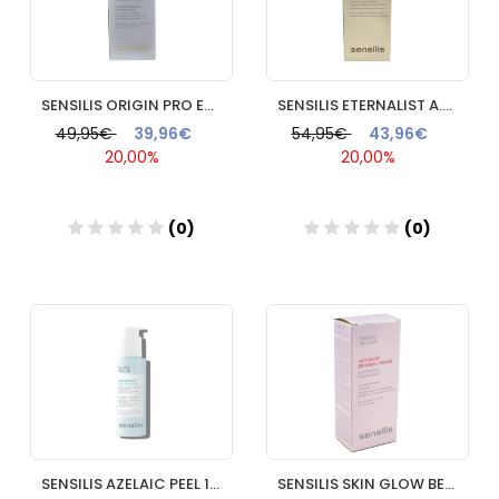
SENSILIS ORIGIN PRO EGF5 CONTORNO DE OJOS 15 ML
SENSILIS ETERNALIST A.G.E. SERUM AI 1 ENVASE 30 ML
49,95€
39,96€
54,95€
43,96€
20,00%
20,00%
(0)
(0)
Añadir
Añadir
SENSILIS AZELAIC PEEL 1 FRASCO 100 ML
SENSILIS SKIN GLOW BEYOND C SERUM 1 FRASCO 30 ml