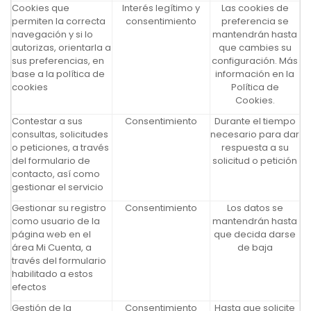
Cookies que
Interés legítimo y
Las cookies de
permiten la correcta
consentimiento
preferencia se
navegación y si lo
mantendrán hasta
autorizas, orientarla a
que cambies su
sus preferencias, en
configuración. Más
base a la política de
información en la
cookies
Política de
Cookies.
Contestar a sus
Consentimiento
Durante el tiempo
consultas, solicitudes
necesario para dar
o peticiones, a través
respuesta a su
del formulario de
solicitud o petición
contacto, así como
gestionar el servicio
Gestionar su registro
Consentimiento
Los datos se
como usuario de la
mantendrán hasta
página web en el
que decida darse
área Mi Cuenta, a
de baja
través del formulario
habilitado a estos
efectos
Gestión de la
Consentimiento
Hasta que solicite