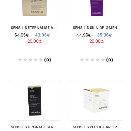
SENSILIS ETERNALIST A.G.E. RETINOL CREMA 1 ENVASE 50 ML
SENSILIS SKIN DPIGMENT SERUM ATX B3 1 ENVASE 30 ML
54,95€
43,96€
44,95€
35,96€
20,00%
20,00%
(0)
(0)
Añadir
Añadir
SENSILIS UPGRADE SERUM ALTA POTENCIA 1 ENVASE 30 ML
SENSILIS PEPTIDE AR CREMA 50ML