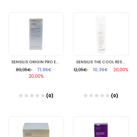
Añadir
Añadir
SENSILIS ORIGIN PRO EGF5 SERUM 30 ML
SENSILIS THE COOL RESCUE BRUMA HIDRO CALMANTE 1 FRASCO 150
89,95€
71,96€
12,95€
10,36€
20,00%
20,00%
(0)
(0)
Añadir
Añadir