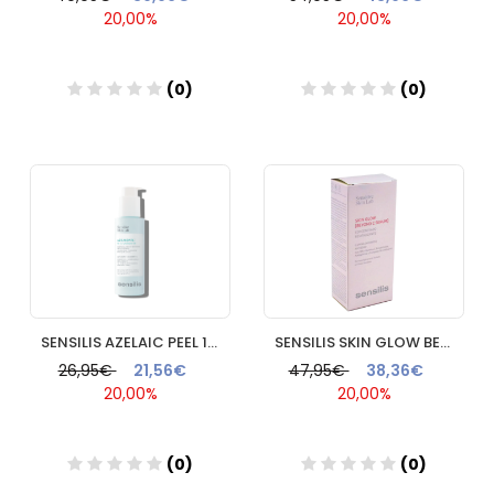
20,00%
20,00%
(0)
(0)
Añadir
Añadir
SENSILIS AZELAIC PEEL 1 FRASCO 100 ML
SENSILIS SKIN GLOW BEYOND C SERUM 1 FRASCO 30 ml
26,95€
21,56€
47,95€
38,36€
20,00%
20,00%
(0)
(0)