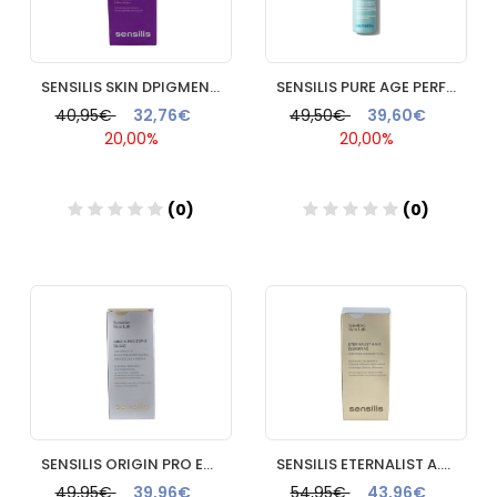
SENSILIS SKIN DPIGMENT AHA10 OVERNIGHT 1 ENVASE 30 ML
SENSILIS PURE AGE PERFECTION CICACNE SERUM 1 FRASCO 30 ML
40,95€
32,76€
49,50€
39,60€
20,00%
20,00%
(0)
(0)
Añadir
Añadir
SENSILIS ORIGIN PRO EGF5 CONTORNO DE OJOS 15 ML
SENSILIS ETERNALIST A.G.E. SERUM AI 1 ENVASE 30 ML
49,95€
39,96€
54,95€
43,96€