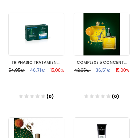
Añadir
Añadir
TRIPHASIC TRATAMIENTO ANTICAIDA REACCIONAL RENE FURTERER 12
COMPLEXE 5 CONCENTRADO RENE FURTERER 50 ML
54,95€
46,71€
15,00%
42,95€
36,51€
15,00%
(0)
(0)
Añadir
Añadir