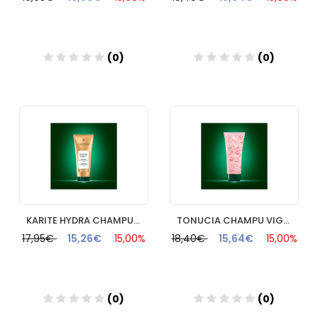
(0)
(0)
Añadir
Añadir
KARITE HYDRA CHAMPU HIDRATACION BRILLO RENE FURTERER 150 ML
TONUCIA CHAMPU VIGOR REDENSIFICANTE RENE FURTERER 200 ML
17,95€
15,26€
15,00%
18,40€
15,64€
15,00%
(0)
(0)