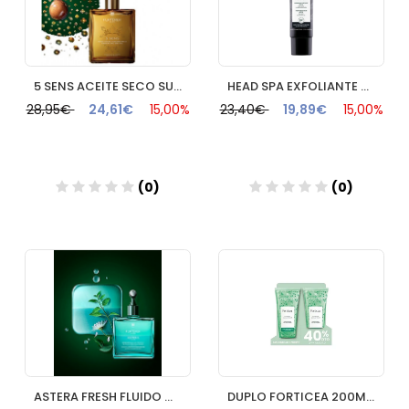
5 SENS ACEITE SECO SUBLIMADOR CABELLO & CUERPO RENE FURTERER
HEAD SPA EXFOLIANTE PURIFICANTE DETOX RENE FURTERER 1 ENVASE 150 ml
28,95€
24,61€
15,00%
23,40€
19,89€
15,00%
(0)
(0)
Añadir
Añadir
ASTERA FRESH FLUIDO CALMANTE FRESCOR RENE FURTERER 50 ML
DUPLO FORTICEA 200MLX2 40 % DTO