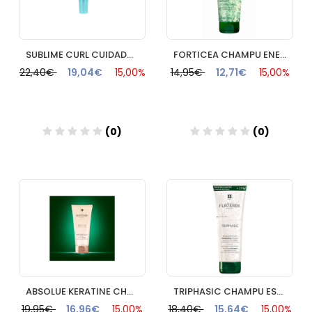
SUBLIME CURL CUIDADO NUTRIACTIVADOR SIN ACLARADO RENE FURTER
FORTICEA CHAMPU ENERGIZANTE RENE FURTERER 200 ML
22,40€
19,04€
15,00%
14,95€
12,71€
15,00%
(0)
(0)
Añadir
Añadir
ABSOLUE KERATINE CHAMPU CUIDADO REPARADOR RENE FURTERER 200
TRIPHASIC CHAMPU ESTIMULANTE RENE FURTERER 250 ML
19,95€
16,96€
15,00%
18,40€
15,64€
15,00%