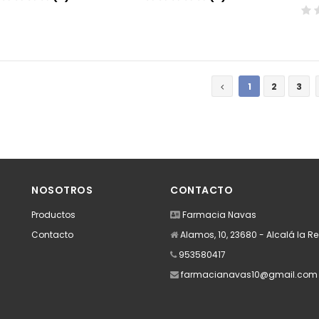
Añadir
Añadir
1
2
3
NOSOTROS
CONTACTO
Productos
Farmacia Navas
Contacto
Alamos, 10, 23680 - Alcalá la R
953580417
farmacianavas10@gmail.com