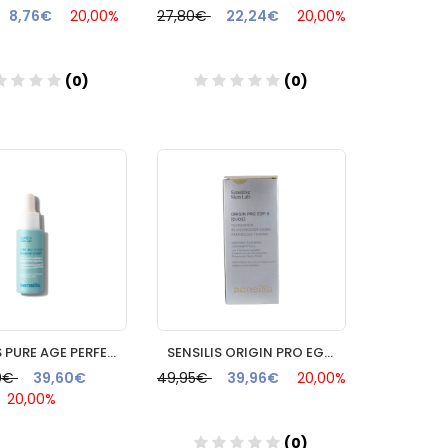
8,76€
20,00%
27,80€
22,24€
20,00%
(0)
(0)
Añadir
Añadir
SENSILIS PURE AGE PERFECTION CICACNE SERUM 1 FRASCO 30 ML
SENSILIS ORIGIN PRO EGF5 CONTORNO DE OJOS 15 ML
0€
39,60€
49,95€
39,96€
20,00%
20,00%
(0)