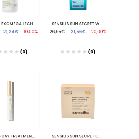
ADERMA EXOMEGA LECHE EMOLIENTE 400 ML
SENSILIS SUN SECRET WATERFLUID 50+
21,24€
10,00%
26,95€
21,56€
20,00%
(0)
(0)
Añadir
Añadir
SENSILIS DAY TREATMENT MASCARA 1 FRASCO 12 ML
SENSILIS SUN SECRET COMPACTO SPF 50+ 01.NATURAL ROSE