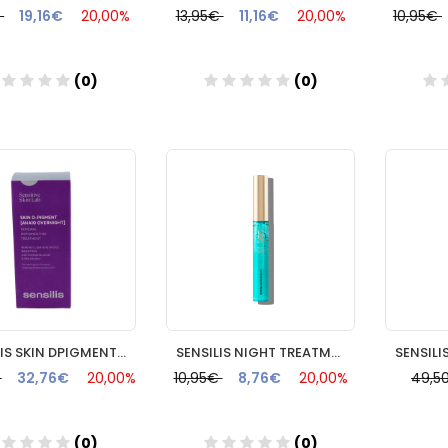
€
19,16€
20,00%
13,95€
11,16€
20,00%
10,95€
(0)
(0)
Añadir
Añadir
SENSILIS SKIN DPIGMENT AHA10 OVERNIGHT 1 ENVASE 30 ML
SENSILIS NIGHT TREATMENT MASCARA 1 FRASCO 12 ML
€
32,76€
20,00%
10,95€
8,76€
20,00%
49,5
(0)
(0)