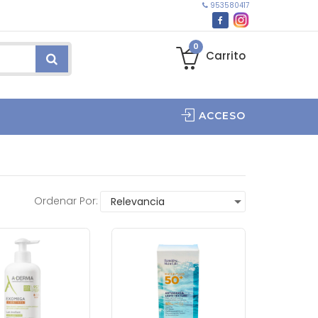
953580417
0
Carrito
ACCESO
Ordenar Por: