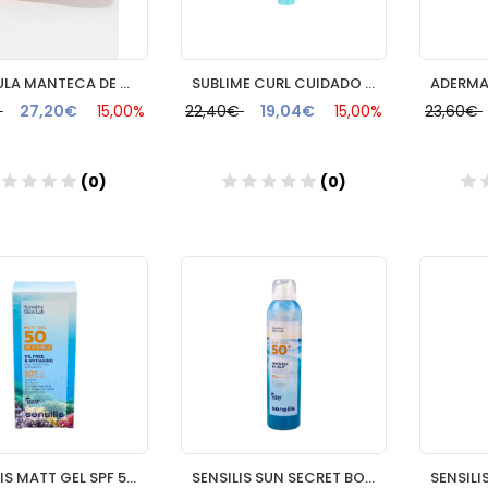
FORMULA MANTECA DE PRIMERA LIMPIEZA Y DESMANQUILLANTE A LA RESINA DE PIMENTON 125ML ARUTOR ALBA
SUBLIME CURL CUIDADO NUTRIACTIVADOR SIN ACLARADO RENE FURTER
€
27,20€
15,00%
22,40€
19,04€
15,00%
23,60€
(0)
(0)
Añadir
Añadir
SENSILIS MATT GEL SPF 50 INVISIBLE 1 TUBO 40 ML
SENSILIS SUN SECRET BODY SPRAY SPF 50+