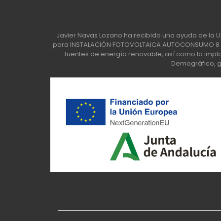
Javier Navas Lozano ha recibido una ayuda de la U
para INSTALACIÓN FOTOVOLTAICA AUTOCONSUMO 8 KW
fuentes de energía renovable, así como la implan
Demográfico, ge