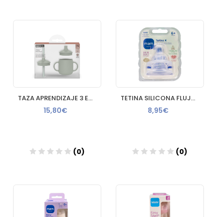
Añadir
Añadir
TAZA APRENDIZAJE 3 EN 1 SUAVINEX SELECTION + 3 MESES 1 UNIDAD COLOUR ESSENCE
TETINA SILICONA FLUJO EXTRA RAPIDO MAM TEAT X + 6 MESES
15,80€
8,95€
(0)
(0)
Añadir
Añadir