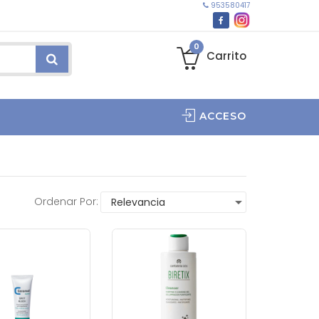
953580417
0
Carrito
ACCESO
Ordenar Por: