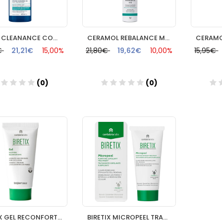
AVENE CLEANANCE COMEDOMED GEL LIMPIADOR EXFOLIANTE 1 ENVASE 400 ml
CERAMOL REBALANCE MAT 50ML FARMACIA NAVAS
€
21,21€
15,00%
21,80€
19,62€
10,00%
15,95€
(0)
(0)
Añadir
Añadir
BIRETIX GEL RECONFORTANTE 50 ML
BIRETIX MICROPEEL TRATAMIENTO EXFOLIANTE PURIFICANTE 1 ENVA