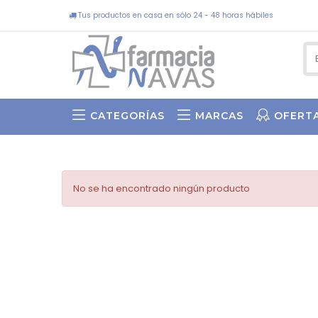
Tus productos en casa en sólo 24 - 48 horas hábiles
CATEGORÍAS
MARCAS
OFERT
SWEET BY ASUN ARIAS
No se ha encontrado ningún producto