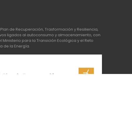
Plan de Recuperación, Trasformación y Resiliencia,
os ligados al autoconsumo y almacenamiento, con
Ministerio para la Transición Ecológica y el Reto
a de la Energía.