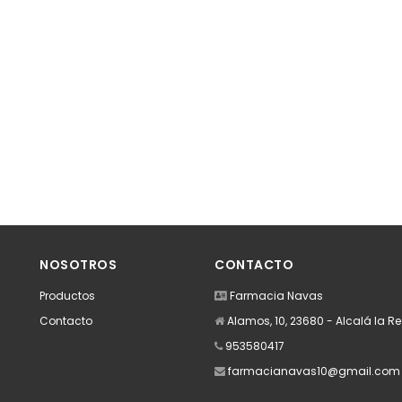
NOSOTROS
CONTACTO
Productos
Farmacia Navas
Contacto
Alamos, 10, 23680 - Alcalá la R
953580417
farmacianavas10@gmail.com