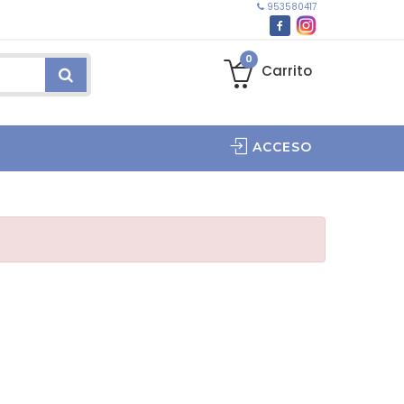
953580417
0
Carrito
ACCESO