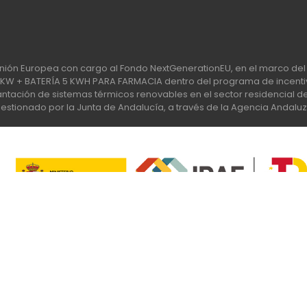
nión Europea con cargo al Fondo NextGenerationEU, en el marco del 
 + BATERÍA 5 KWH PARA FARMACIA dentro del programa de incentiv
tación de sistemas térmicos renovables en el sector residencial del 
stionado por la Junta de Andalucía, a través de la Agencia Andaluz
Apúntate a nuestra Newsletter